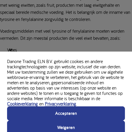
met weinig eiwitten, zoals fruit, producten met laag eiwitgehalte en
speciaal bereide medische voeding. Het is belangrijk om de inname van
tyrosine en fenylalanine zorgvuldig te controleren.
Voedingsmiddelen met veel tyrosine of fenylalanine moeten worden
vermeden. Dit zijn meestal producten die veel eiwit bevatten, zoals:
Vlees
Vis
Danone Trading ELN B.V. gebruikt cookies en andere
trackingtechnologieën op zijn website, inclusief die van derden.
Zuivel
Met uw toestemming zullen we deze gebruiken om uw algehele
webbrowse-ervaring te verbeteren, het gebruik van de website te
Eieren
meten en te analyseren, gepersonaliseerde inhoud en
Noten
advertenties op basis van uw interesses (op onze website en
andere websites) te tonen en u toegang te geven tot functies op
sociale media. Meer informatie is beschikbaar in de
Een volledige lijst wordt meestal verstrekt door een arts of diëtist.
Cookieverklaring
en
Privacyverklaring
.
Leven met tyrosinemie
Accepteren
(TYR)
Weigeren