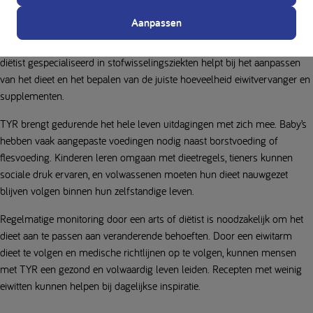
Aanpassen
Leven met TYR vraagt om voortdurende aandacht voor een dieet met
weinig eiwitten, gecombineerd met regelmatige medische controles. Een
diëtist gespecialiseerd in stofwisselingsziekten helpt bij het aanpassen
van het dieet en het bepalen van de juiste hoeveelheid eiwitvervanger en
supplementen.
TYR brengt gedurende het hele leven uitdagingen met zich mee. Baby’s
hebben vaak aangepaste voedingen nodig naast borstvoeding of
flesvoeding. Kinderen leren omgaan met dieetregels, tieners kunnen
sociale druk ervaren, en volwassenen moeten hun dieet nauwgezet
blijven volgen binnen hun zelfstandige leven.
Regelmatige monitoring door een arts of diëtist is noodzakelijk om het
dieet aan te passen aan veranderende behoeften. Door een eiwitarm
dieet te volgen en medische richtlijnen op te volgen, kunnen mensen
met TYR een gezond en volwaardig leven leiden. Recepten met weinig
eiwitten kunnen helpen bij dagelijkse inspiratie.