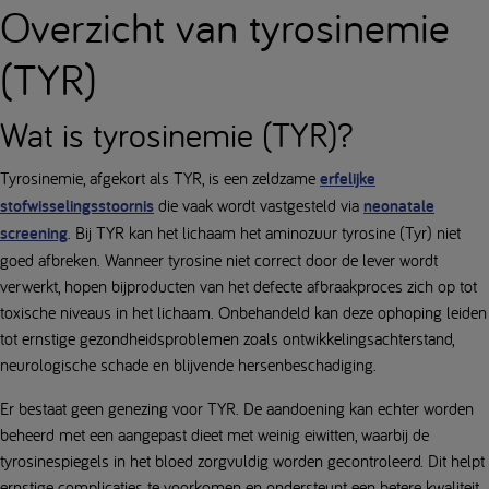
Overzicht van tyrosinemie
(TYR)
Wat is tyrosinemie (TYR)?
Tyrosinemie, afgekort als TYR, is een zeldzame
erfelijke
stofwisselingsstoornis
die vaak wordt vastgesteld via
neonatale
screening
. Bij TYR kan het lichaam het aminozuur tyrosine (Tyr) niet
goed afbreken. Wanneer tyrosine niet correct door de lever wordt
verwerkt, hopen bijproducten van het defecte afbraakproces zich op tot
toxische niveaus in het lichaam. Onbehandeld kan deze ophoping leiden
tot ernstige gezondheidsproblemen zoals ontwikkelingsachterstand,
neurologische schade en blijvende hersenbeschadiging.
Er bestaat geen genezing voor TYR. De aandoening kan echter worden
beheerd met een aangepast dieet met weinig eiwitten, waarbij de
tyrosinespiegels in het bloed zorgvuldig worden gecontroleerd. Dit helpt
ernstige complicaties te voorkomen en ondersteunt een betere kwaliteit